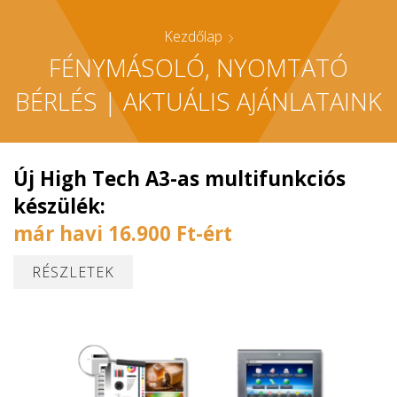
Kezdőlap
FÉNYMÁSOLÓ, NYOMTATÓ
BÉRLÉS | AKTUÁLIS AJÁNLATAINK
Új High Tech A3-as multifunkciós
készülék:
már havi 16.900 Ft-ért
RÉSZLETEK