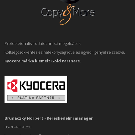
Professzionális irodatechnikai megoldások.
Költségcsökkentés és hatékonyságnövelés egyedi igényekre szabva.
Kyocera márka kiemelt Gold Partnere.
Brunáczky Norbert - Kereskedelmi manager
06-70-431-0250