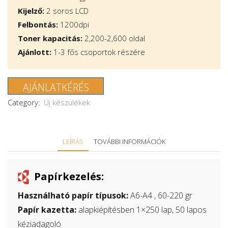
Kijelző:
2 soros LCD
Felbontás:
1200dpi
Toner kapacitás:
2,200-2,600 oldal
Ajánlott:
1-3 fős csoportok részére
AJÁNLATKÉRÉS
Category:
Új készülékek
LEÍRÁS
TOVÁBBI INFORMÁCIÓK
Papírkezelés:
Használható papír típusok:
A6-A4 , 60-220 gr
Papír kazetta:
alapkiépítésben 1×250 lap, 50 lapos
kéziadagoló