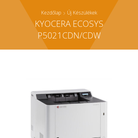
Kezdőlap
Új Készülékek
KYOCERA ECOSYS
P5021CDN/CDW