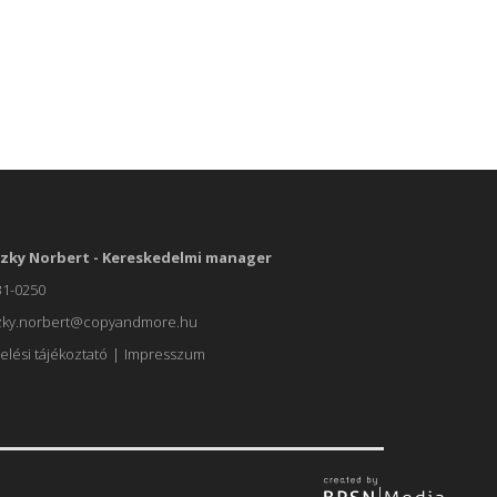
zky Norbert - Kereskedelmi manager
31-0250
zky.norbert@copyandmore.hu
elési tájékoztató
|
Impresszum