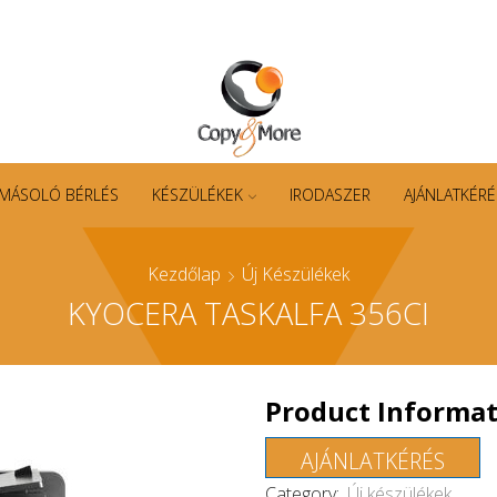
MÁSOLÓ BÉRLÉS
KÉSZÜLÉKEK
IRODASZER
AJÁNLATKÉRÉ
Kezdőlap
Új Készülékek
KYOCERA TASKALFA 356CI
Product Informa
AJÁNLATKÉRÉS
Category:
Új készülékek