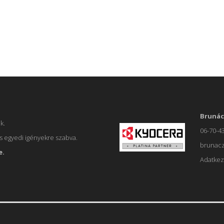
Brunác
k.
06-70-4
 egyedi igényekre szabva.
brunac
e.
Adatkez