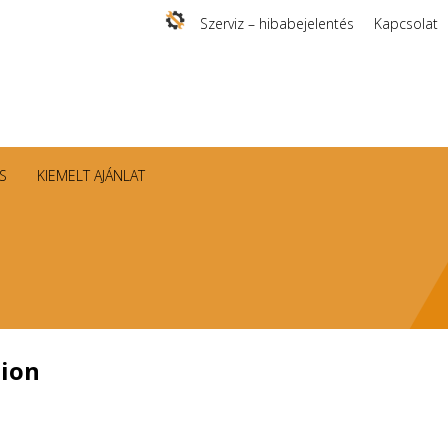
Szerviz – hibabejelentés
Kapcsolat
S
KIEMELT AJÁNLAT
tion