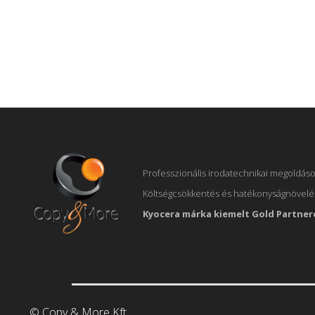
Professzionális irodatechnikai megoldáso
Költségcsökkentés és hatékonyságnövelés
Kyocera márka kiemelt Gold Partner
© Copy & More Kft